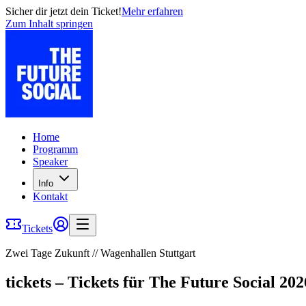
Sicher dir jetzt dein Ticket!
Mehr erfahren
Zum Inhalt springen
Home
Programm
Speaker
Info
Kontakt
Tickets
Zwei Tage Zukunft // Wagenhallen Stuttgart
tickets
–
Tickets für The Future Social 202