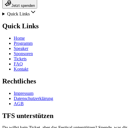
Jetzt spenden
Quick Links
Quick Links
Home
Programm
Speaker
Sponsoren
Tickets
FAQ
Kontakt
Rechtliches
Impressum
Datenschutzerklärung
AGB
TFS unterstützen
Du willst kein Ticket, aber das Festival unterstützen? Spende, was dir 