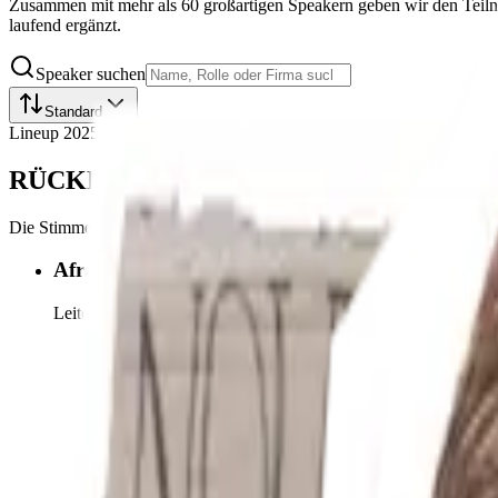
Zusammen mit mehr als 60 großartigen Speakern geben wir den Teiln
laufend ergänzt.
Speaker suchen
Standard
Lineup 2025
RÜCKBLICK: SPEAKER*INNEN 2025
Die Stimmen, die #TFS25 geprägt haben.
Afram Kakur
Leiter Stabsstelle Marke | Head of Brand Department