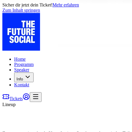
Sicher dir jetzt dein Ticket!
Mehr erfahren
Zum Inhalt springen
Home
Programm
Speaker
Info
Kontakt
Tickets
Lineup